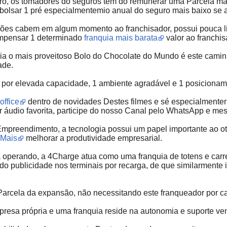
stro, os tomadores do seguros têm do remunerar uma Parcela mai
bolsar 1 pré especialmentemio anual do seguro mais baixo se 
sões cabem em algum momento ao franchisador, possui pouca li
mpensar 1 determinado
franquia mais barata
valor ao franchis
uia o mais proveitoso Bolo do Chocolate do Mundo é este camin
ade.
o por elevada capacidade, 1 ambiente agradável e 1 posicionam
office
dentro de novidades Destes filmes e sé especialmente
r áudio favorita, participe do nosso Canal pelo WhatsApp e me
mpreendimento, a tecnologia possui um papel importante ao ot
Mais
melhorar a produtividade empresarial.
 operando, a 4Charge atua como uma franquia de totens e carr
ndo publicidade nos terminais por recarga, de que similarment
arcela da expansão, não necessitando este franqueador por cap
mpresa própria e uma franquia reside na autonomia e suporte ve