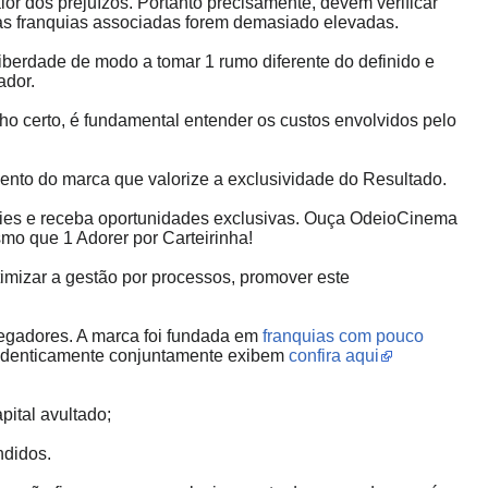
or dos prejuízos. Portanto precisamente, devem verificar
as franquias associadas forem demasiado elevadas.
berdade de modo a tomar 1 rumo diferente do definido e
ador.
ho certo, é fundamental entender os custos envolvidos pelo
ento do marca que valorize a exclusividade do Resultado.
ries e receba oportunidades exclusivas. Ouça OdeioCinema
smo que 1 Adorer por Carteirinha!
imizar a gestão por processos, promover este
egadores. A marca foi fundada em
franquias com pouco
e identicamente conjuntamente exibem
confira aqui
ital avultado;
ndidos.