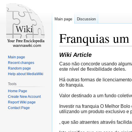
Main page
Discussion
Franquias um 
wannawiki.com
Wiki Article
Main page
Recent changes
Caso não concorde usando alguma cl
Random page
este nível de flexibilidade deles.
Help about MediaWiki
Há outras formas de licenciamento
Tools
do franquia.
Home Page
Valor destinado a um fundo coleti
Create New Account
Report Wiki page
Investir na franquia O Melhor Bol
Contact Page
utilizando um produto exclusivo e p
, que são atraentes através facili