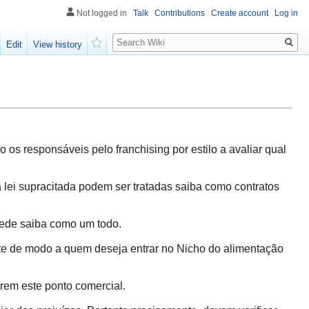
Not logged in
Talk
Contributions
Create account
Log in
Search
Edit
View history
Watch
os responsáveis pelo franchising por estilo a avaliar qual
lei supracitada podem ser tratadas saiba como contratos
rede saiba como um todo.
te de modo a quem deseja entrar no Nicho do alimentação
arem este ponto comercial.