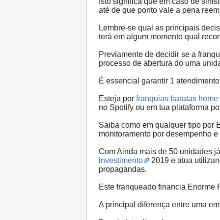
Isto significa que em caso de sini
até de que ponto vale a pena reem
Lembre-se qual as principais deci
terá em algum momento qual reco
Previamente de decidir se a franq
processo de abertura do uma unid
É essencial garantir 1 atendiment
Esteja por
franquias baratas home 
no Spotify ou em tua plataforma po
Saiba como em qualquer tipo por E
monitoramento por desempenho e
Com Ainda mais de 50 unidades já
investimento
2019 e atua utiliza
propagandas.
Este franqueado financia Enorme P
A principal diferença entre uma e